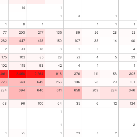
14
1
1
3
1
1
8
1
1
1
1
77
203
277
135
89
26
28
52
282
447
418
150
107
38
14
40
2
41
18
8
2
1
4
175
102
85
28
22
4
5
23
102
115
93
42
4
1
1
.061
2.458
2.264
916
376
111
58
305
728
643
649
256
106
28
29
101
234
694
640
611
658
209
284
346
68
96
100
64
35
6
12
124
1
1
3
1
25
1
23
1
2