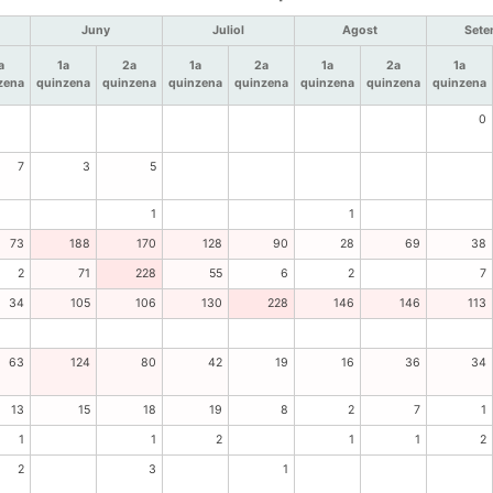
Juny
Juliol
Agost
Sete
a
1a
2a
1a
2a
1a
2a
1a
zena
quinzena
quinzena
quinzena
quinzena
quinzena
quinzena
quinzena
0
7
3
5
1
1
73
188
170
128
90
28
69
38
2
71
228
55
6
2
7
34
105
106
130
228
146
146
113
63
124
80
42
19
16
36
34
13
15
18
19
8
2
7
1
1
1
2
1
1
2
2
3
1